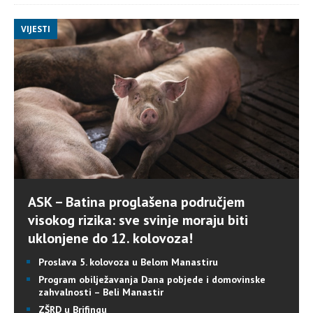
VIJESTI
ASK – Batina proglašena područjem
visokog rizika: sve svinje moraju biti
uklonjene do 12. kolovoza!
Proslava 5. kolovoza u Belom Manastiru
Program obilježavanja Dana pobjede i domovinske
zahvalnosti – Beli Manastir
ZŠRD u Brifingu