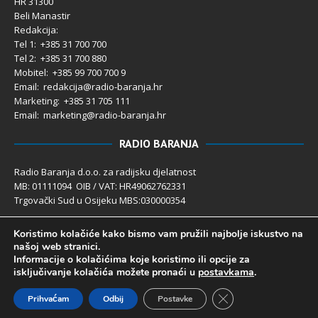
HR 31300
Beli Manastir
Redakcija:
Tel 1: +385 31 700 700
Tel 2: +385 31 700 880
Mobitel: +385 99 700 700 9
Email: redakcija@radio-baranja.hr
Marketing
: +385 31 705 111
Email: marketing@radio-baranja.hr
RADIO BARANJA
Radio Baranja d.o.o. za radijsku djelatnost
MB: 01111094 OIB / VAT: HR49062762331
Trgovački Sud u Osijeku MBS:030000354
Temeljni kapital 2.600,00 € uplaćen u cijelosti
Koristimo kolačiće kako bismo vam pružili najbolje iskustvo na
Poslovni račun PBZ: 2340009-1100121402
našoj web stranici.
IBAN: HR4123400091100121402
Informacije o kolačićima koje koristimo ili opcije za
Uprava društva: Ivanka Rusan
isključivanje kolačića možete pronaći u
postavkama
.
Close GDPR Cookie 
Prihvaćam
Odbij
Postavke
Radio Baranja 1992- 2025 ©