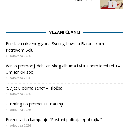
VEZANI ČLANCI
Proslava crkvenog goda Svetog Lovre u Baranjskom
Petrovom Selu
6. kolovoza 2026.
Vart o promociji debitantskog albuma i vizualnom identitetu –
Umjetnički spoj
6. kolovoza 2026.
“Svijet u očima žene” – izložba
5. kolovoza 2026.
U Brifingu o prometu u Baranji
4. kolovoza 2026.
Prezentacija kampanje “Postani policajac/policajka”
4. kolovoza 2026.