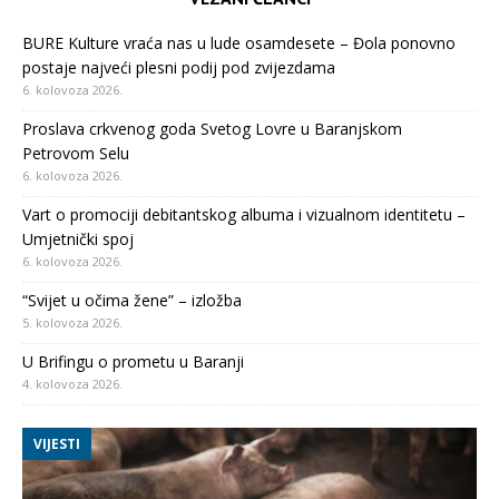
BURE Kulture vraća nas u lude osamdesete – Đola ponovno
postaje najveći plesni podij pod zvijezdama
6. kolovoza 2026.
Proslava crkvenog goda Svetog Lovre u Baranjskom
Petrovom Selu
6. kolovoza 2026.
Vart o promociji debitantskog albuma i vizualnom identitetu –
Umjetnički spoj
6. kolovoza 2026.
“Svijet u očima žene” – izložba
5. kolovoza 2026.
U Brifingu o prometu u Baranji
4. kolovoza 2026.
VIJESTI