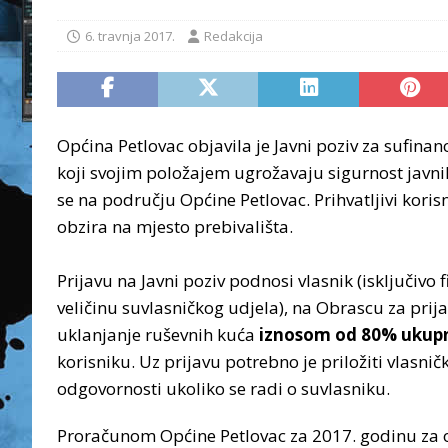
6. travnja 2017.
Redakcija
Općina Petlovac objavila je Javni poziv za sufina
koji svojim položajem ugrožavaju sigurnost javnih
se na području Općine Petlovac. Prihvatljivi koris
obzira na mjesto prebivališta.
Prijavu na Javni poziv podnosi vlasnik (isključivo 
veličinu suvlasničkog udjela), na Obrascu za prija
uklanjanje ruševnih kuća
iznosom od 80% ukupn
korisniku. Uz prijavu potrebno je priložiti vlasnič
odgovornosti ukoliko se radi o suvlasniku.
Proračunom Općine Petlovac za 2017. godinu za o