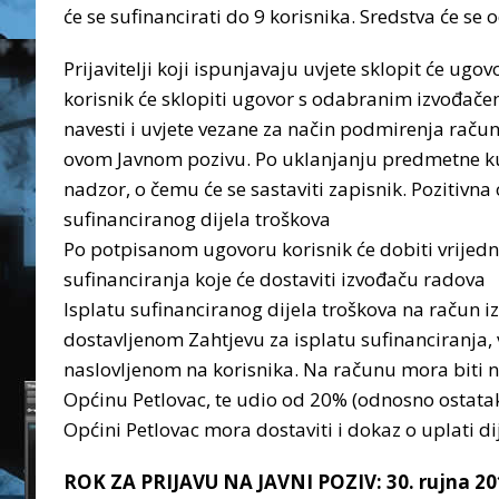
će se sufinancirati do 9 korisnika. Sredstva će s
Prijavitelji koji ispunjavaju uvjete sklopit će ug
korisnik će sklopiti ugovor s odabranim izvođače
navesti i uvjete vezane za način podmirenja raču
ovom Javnom pozivu. Po uklanjanju predmetne kuć
nadzor, o čemu će se sastaviti zapisnik. Pozitivna
sufinanciranog dijela troškova
Po potpisanom ugovoru korisnik će dobiti vrijedn
sufinanciranja koje će dostaviti izvođaču radova
Isplatu sufinanciranog dijela troškova na račun i
dostavljenom Zahtjevu za isplatu sufinanciranja
naslovljenom na korisnika. Na računu mora biti n
Općinu Petlovac, te udio od 20% (odnosno ostata
Općini Petlovac mora dostaviti i dokaz o uplati d
ROK ZA PRIJAVU NA JAVNI POZIV: 30. rujna 20