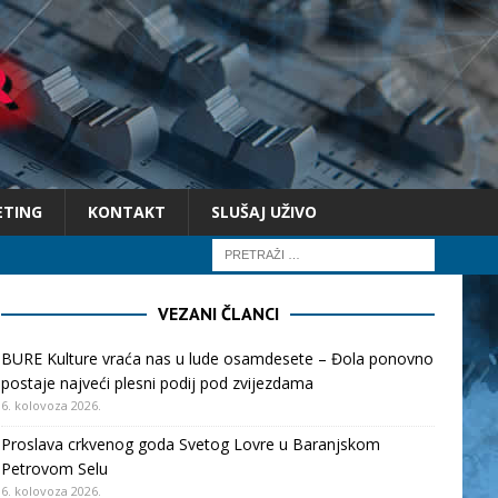
ETING
KONTAKT
SLUŠAJ UŽIVO
VEZANI ČLANCI
BURE Kulture vraća nas u lude osamdesete – Đola ponovno
postaje najveći plesni podij pod zvijezdama
6. kolovoza 2026.
Proslava crkvenog goda Svetog Lovre u Baranjskom
Petrovom Selu
6. kolovoza 2026.