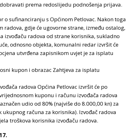
e odobravati prema redoslijedu podnošenja prijava.
ovor o sufinanciranju s Općinom Petlovac. Nakon toga
m radova, gdje će ugovorne strane, između ostalog,
na izvođaču radova od strane korisnika, sukladno
e, odnosno objekta, komunalni redar izvršit će
 ocjena utvrđena zapisnikom uvjet je za isplatu
osni kupon i obrazac Zahtjeva za isplatu
zvođača radova Općina Petlovac izvršit će po
, vrijednosnom kuponu i računu izvođača radova
aznačen udio od 80% (najviše do 8.000,00 kn) za
k ukupnog računa za korisnika). Izvođač radova
ijela troškova korisnika izvođaču radova.
17.