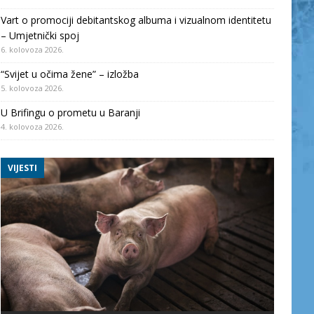
Vart o promociji debitantskog albuma i vizualnom identitetu
– Umjetnički spoj
6. kolovoza 2026.
“Svijet u očima žene” – izložba
5. kolovoza 2026.
U Brifingu o prometu u Baranji
4. kolovoza 2026.
VIJESTI