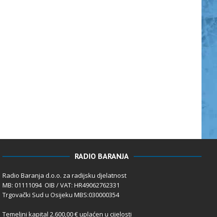
RADIO BARANJA
Radio Baranja d.o.o. za radijsku djelatnost
MB: 01111094 OIB / VAT: HR49062762331
Trgovački Sud u Osijeku MBS:030000354
Temeljni kapital 2.600,00 € uplaćen u cijelosti