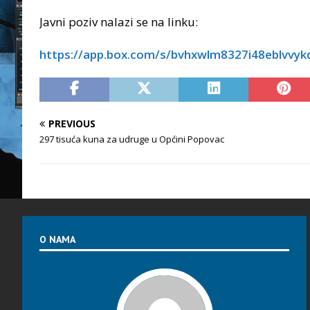
Javni poziv nalazi se na linku:
https://app.box.com/s/bvhxwlm8327i48eblvvyk
PREVIOUS
297 tisuća kuna za udruge u Općini Popovac
O NAMA