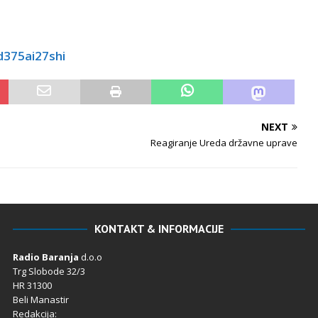
d375ai27shi
NEXT
Reagiranje Ureda državne uprave
KONTAKT & INFORMACIJE
Radio Baranja
d.o.o
Trg Slobode 32/3
HR 31300
Beli Manastir
Redakcija: