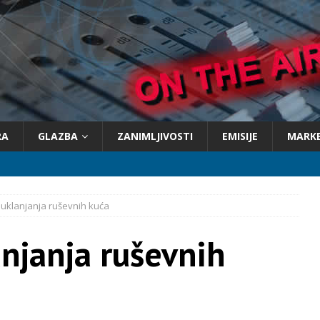
RA
GLAZBA
ZANIMLJIVOSTI
EMISIJE
MARK
 uklanjanja ruševnih kuća
anjanja ruševnih