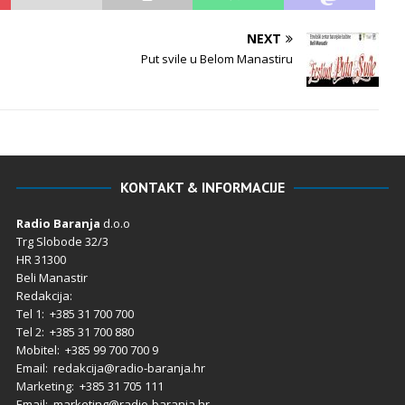
NEXT
Put svile u Belom Manastiru
KONTAKT & INFORMACIJE
Radio Baranja
d.o.o
Trg Slobode 32/3
HR 31300
Beli Manastir
Redakcija:
Tel 1: +385 31 700 700
Tel 2: +385 31 700 880
Mobitel: +385 99 700 700 9
Email: redakcija@radio-baranja.hr
Marketing
: +385 31 705 111
Email: marketing@radio-baranja.hr