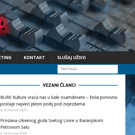
ETING
KONTAKT
SLUŠAJ UŽIVO
VEZANI ČLANCI
BURE Kulture vraća nas u lude osamdesete – Đola ponovno
postaje najveći plesni podij pod zvijezdama
6. kolovoza 2026.
Proslava crkvenog goda Svetog Lovre u Baranjskom
Petrovom Selu
6. kolovoza 2026.