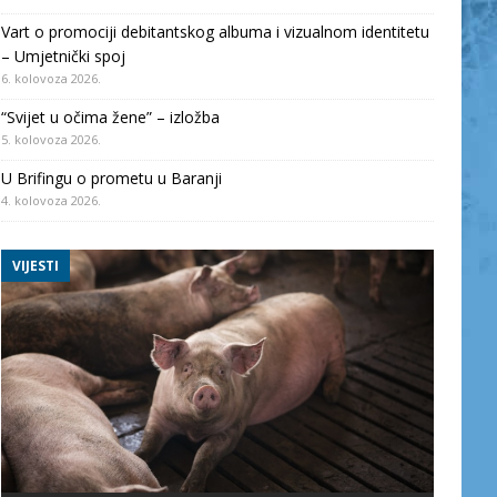
Vart o promociji debitantskog albuma i vizualnom identitetu
– Umjetnički spoj
6. kolovoza 2026.
“Svijet u očima žene” – izložba
5. kolovoza 2026.
U Brifingu o prometu u Baranji
4. kolovoza 2026.
VIJESTI