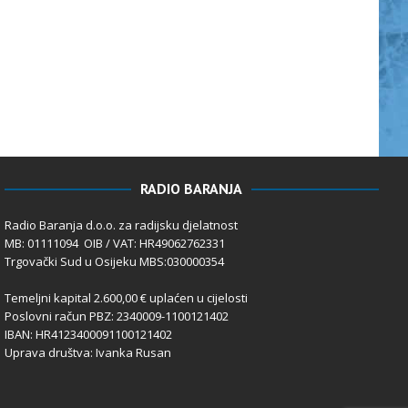
RADIO BARANJA
Radio Baranja d.o.o. za radijsku djelatnost
MB: 01111094 OIB / VAT: HR49062762331
Trgovački Sud u Osijeku MBS:030000354
Temeljni kapital 2.600,00 € uplaćen u cijelosti
Poslovni račun PBZ: 2340009-1100121402
IBAN: HR4123400091100121402
Uprava društva: Ivanka Rusan