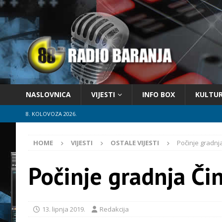
NASLOVNICA
VIJESTI
INFO BOX
KULTU
8. KOLOVOZA 2026.
HOME
VIJESTI
OSTALE VIJESTI
Počinje gradnja
Počinje gradnja Čin
13. lipnja 2019.
Redakcija