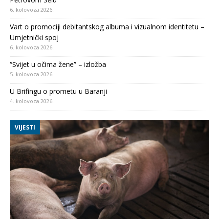
6. kolovoza 2026.
Vart o promociji debitantskog albuma i vizualnom identitetu –
Umjetnički spoj
6. kolovoza 2026.
“Svijet u očima žene” – izložba
5. kolovoza 2026.
U Brifingu o prometu u Baranji
4. kolovoza 2026.
VIJESTI