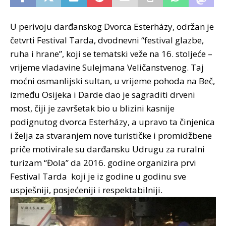
U perivoju darđanskog Dvorca Esterházy, održan je
četvrti Festival Tarda, dvodnevni “festival glazbe,
ruha i hrane”, koji se tematski veže na 16. stoljeće –
vrijeme vladavine Sulejmana Veličanstvenog.
Taj
moćni osmanlijski sultan, u vrijeme pohoda na Beč,
između Osijeka i Darde dao je sagraditi drveni
most, čiji je završetak bio u blizini kasnije
podignutog dvorca Esterházy, a upravo ta činjenica
i želja za stvaranjem nove turističke i promidžbene
priče motivirale su darđansku Udrugu za ruralni
turizam “Đola” da 2016. godine organizira prvi
Festival Tarda koji je iz godine u godinu sve
uspješniji, posjećeniji i respektabilniji.