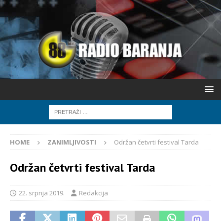
HOME
ZANIMLJIVOSTI
Održan četvrti festival Tarda
Održan četvrti festival Tarda
22. srpnja 2019.
Redakcija