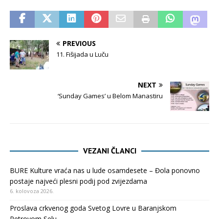
PREVIOUS
11. Fišijada u Luču
NEXT
‘Sunday Games’ u Belom Manastiru
VEZANI ČLANCI
BURE Kulture vraća nas u lude osamdesete – Đola ponovno
postaje najveći plesni podij pod zvijezdama
6. kolovoza 2026.
Proslava crkvenog goda Svetog Lovre u Baranjskom
Petrovom Selu