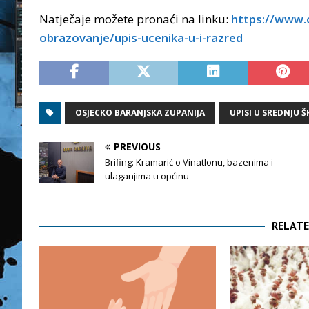
Natječaje možete pronaći na linku:
https://www.o
obrazovanje/upis-ucenika-u-i-razred
OSJECKO BARANJSKA ZUPANIJA
UPISI U SREDNJU 
PREVIOUS
Brifing: Kramarić o Vinatlonu, bazenima i
ulaganjima u općinu
RELATE