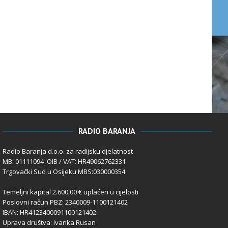
RADIO BARANJA
Radio Baranja d.o.o. za radijsku djelatnost
MB: 01111094 OIB / VAT: HR49062762331
Trgovački Sud u Osijeku MBS:030000354
Temeljni kapital 2.600,00 € uplaćen u cijelosti
Poslovni račun PBZ: 2340009-1100121402
IBAN: HR4123400091100121402
Uprava društva: Ivanka Rusan