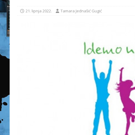
21. lipnja 2022.
Tamara Jednašić Gugić