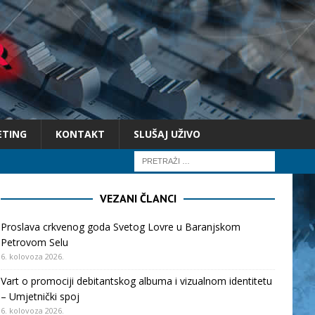
ETING
KONTAKT
SLUŠAJ UŽIVO
VEZANI ČLANCI
Proslava crkvenog goda Svetog Lovre u Baranjskom
Petrovom Selu
6. kolovoza 2026.
Vart o promociji debitantskog albuma i vizualnom identitetu
– Umjetnički spoj
6. kolovoza 2026.