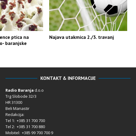
uence ptica na
Najava utakmica 2./3. travanj
o- baranjske
KONTAKT & INFORMACIJE
Radio Baranja
d.o.o
Trg Slobode 32/3
HR 31300
Beli Manastir
Redakcija:
Tel 1: +385 31 700 700
Tel 2: +385 31 700 880
Mobitel: +385 99 700 700 9