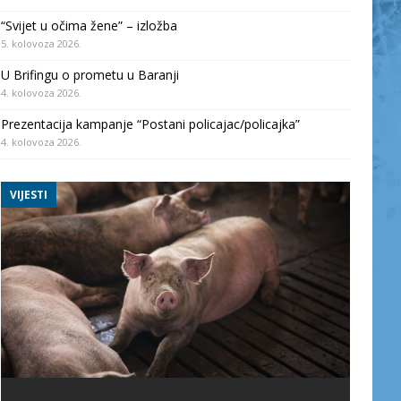
“Svijet u očima žene” – izložba
5. kolovoza 2026.
U Brifingu o prometu u Baranji
4. kolovoza 2026.
Prezentacija kampanje “Postani policajac/policajka”
4. kolovoza 2026.
VIJESTI