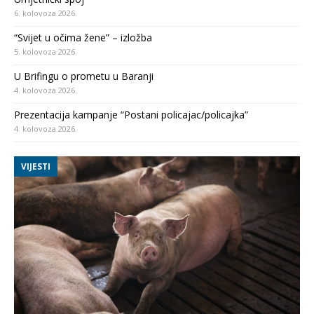
6. kolovoza 2026.
“Svijet u očima žene” – izložba
5. kolovoza 2026.
U Brifingu o prometu u Baranji
4. kolovoza 2026.
Prezentacija kampanje “Postani policajac/policajka”
4. kolovoza 2026.
VIJESTI