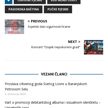
CRKVENE PJESME
KUD MLADI ŠOKCI
PASIONSKA BAŠTINA
PUČKE PJESME
PREVIOUS
Svjetski dan sigurnosti hrane
NEXT
Koncert “Osijek nepokoreni grad”
VEZANI ČLANCI
Proslava crkvenog goda Svetog Lovre u Baranjskom
Petrovom Selu
6. kolovoza 2026.
Vart o promociji debitantskog albuma i vizualnom identitetu –
Umjetnički spoj