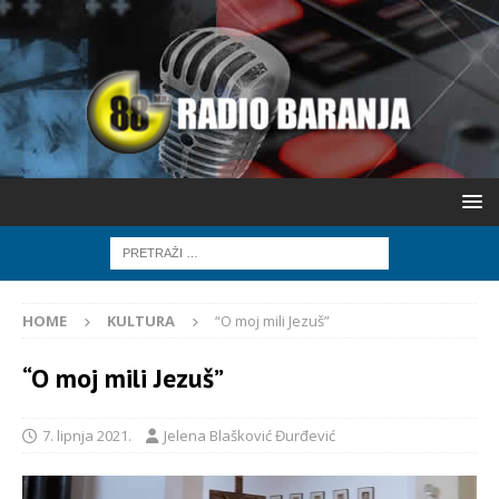
HOME
KULTURA
“O moj mili Jezuš”
“O moj mili Jezuš”
7. lipnja 2021.
Jelena Blašković Đurđević