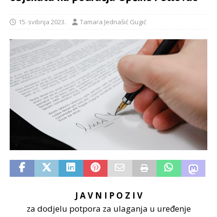
15. svibnja 2023.
Tamara Jednašić Gugić
J A V N I P O Z I V
za dodjelu potpora za ulaganja u uređenje