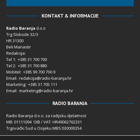
KONTAKT & INFORMACIJE
Radio Baranja
d.o.o
Trg Slobode 32/3
HR 31300
Beli Manastir
Redakcija:
Tel 1: +385 31 700 700
Tel 2: +385 31 700 880
Mobitel: +385 99 700 700 9
Email: redakcija@radio-baranja.hr
Marketing
: +385 31 705 111
Email: marketing@radio-baranja.hr
RADIO BARANJA
Radio Baranja d.o.o. za radijsku djelatnost
MB: 01111094 OIB / VAT: HR49062762331
Trgovački Sud u Osijeku MBS:030000354