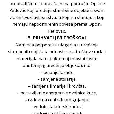
prebivalištem i boravištem na području Općine
Petlovac koji uređuju stambene objekte u svom
vlasništvu/suvlasništvu, u kojima stanuju, i koji
nemaju nepodmirenih obveza prema Općini
Petlovac.
3. PRIHVATLJIVI TROŠKOVI
Namjena potpore za ulaganja u uređenje
stambenih objekata odnosi se na troškove rada i
materijala na nepokretnoj imovini (osim
unutarnjeg uređenja objekta), i to:
– bojanje fasade,
– zamjena stolarije,
– zamjena limarije i krovišta,
– postavljanje energetske ovojnice kuće,
– radovi na centralnom grijanju,
– vodoinstalaterski radovi,
– radovi na uličnoj ogradi,