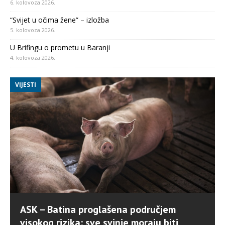
6. kolovoza 2026.
“Svijet u očima žene” – izložba
5. kolovoza 2026.
U Brifingu o prometu u Baranji
4. kolovoza 2026.
VIJESTI
ASK – Batina proglašena područjem
visokog rizika: sve svinje moraju biti