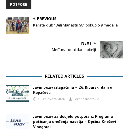
POTPORE
PREVIOUS
Karate klub “Beli Manastir 98” pokupio 9 medalja
NEXT
Međunarodni dan obitelji
RELATED ARTICLES
Javni poziv izlagačima – 26. Ribarski dani u
Kopačevu
16. kolovoza 2024.
Lorena Knežević
Javni poziv za dodjelu potpora iz Programa
poticanja uređenja naselja – Općina Kneževi
Vinogradi