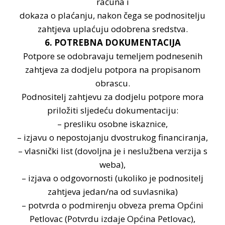
računa i
dokaza o plaćanju, nakon čega se podnositelju
zahtjeva uplaćuju odobrena sredstva.
6. POTREBNA DOKUMENTACIJA
Potpore se odobravaju temeljem podnesenih
zahtjeva za dodjelu potpora na propisanom
obrascu.
Podnositelj zahtjevu za dodjelu potpore mora
priložiti sljedeću dokumentaciju:
– presliku osobne iskaznice,
– izjavu o nepostojanju dvostrukog financiranja,
– vlasnički list (dovoljna je i neslužbena verzija s
weba),
– izjava o odgovornosti (ukoliko je podnositelj
zahtjeva jedan/na od suvlasnika)
– potvrda o podmirenju obveza prema Općini
Petlovac (Potvrdu izdaje Općina Petlovac),