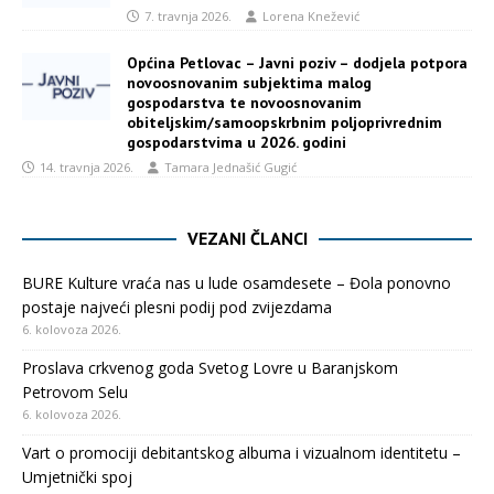
7. travnja 2026.
Lorena Knežević
Općina Petlovac – Javni poziv – dodjela potpora
novoosnovanim subjektima malog
gospodarstva te novoosnovanim
obiteljskim/samoopskrbnim poljoprivrednim
gospodarstvima u 2026. godini
14. travnja 2026.
Tamara Jednašić Gugić
VEZANI ČLANCI
BURE Kulture vraća nas u lude osamdesete – Đola ponovno
postaje najveći plesni podij pod zvijezdama
6. kolovoza 2026.
Proslava crkvenog goda Svetog Lovre u Baranjskom
Petrovom Selu
6. kolovoza 2026.
Vart o promociji debitantskog albuma i vizualnom identitetu –
Umjetnički spoj