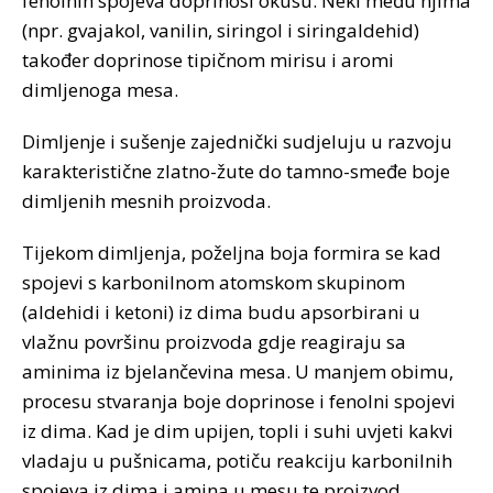
fenolnih spojeva doprinosi okusu. Neki među njima
(npr. gvajakol, vanilin, siringol i siringaldehid)
također doprinose tipičnom mirisu i aromi
dimljenoga mesa.
Dimljenje i sušenje zajednički sudjeluju u razvoju
karakteristične zlatno-žute do tamno-smeđe boje
dimljenih mesnih proizvoda.
Tijekom dimljenja, poželjna boja formira se kad
spojevi s karbonilnom atomskom skupinom
(aldehidi i ketoni) iz dima budu apsorbirani u
vlažnu površinu proizvoda gdje reagiraju sa
aminima iz bjelančevina mesa. U manjem obimu,
procesu stvaranja boje doprinose i fenolni spojevi
iz dima. Kad je dim upijen, topli i suhi uvjeti kakvi
vladaju u pušnicama, potiču reakciju karbonilnih
spojeva iz dima i amina u mesu te proizvod