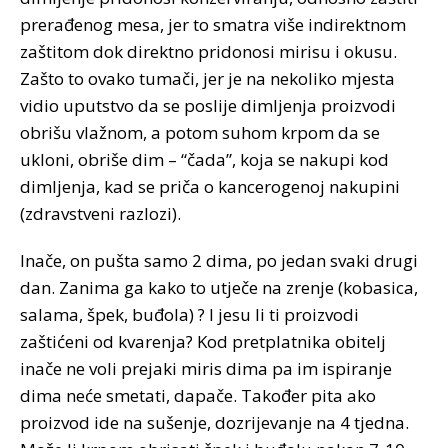
prerađenog mesa, jer to smatra više indirektnom
zaštitom dok direktno pridonosi mirisu i okusu.
Zašto to ovako tumači, jer je na nekoliko mjesta
vidio uputstvo da se poslije dimljenja proizvodi
obrišu vlažnom, a potom suhom krpom da se
ukloni, obriše dim – “čada”, koja se nakupi kod
dimljenja, kad se priča o kancerogenoj nakupini
(zdravstveni razlozi).
Inače, on pušta samo 2 dima, po jedan svaki drugi
dan. Zanima ga kako to utječe na zrenje (kobasica,
salama, špek, buđola) ? I jesu li ti proizvodi
zaštićeni od kvarenja? Kod pretplatnika obitelj
inače ne voli prejaki miris dima pa im ispiranje
dima neće smetati, dapače. Također pita ako
proizvod ide na sušenje, dozrijevanje na 4 tjedna.