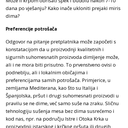
Može li krpom obrisati špek i buđolu nakon 7-10
dana po vješanju? Kako inače ukloniti prejaki miris
dima?
Preferencije potrošača
Odgovor na pitanje pretplatnika može započeti s
konstatacijom da u proizvodnji kvalitetnih i
sigurnih suhomesnatih proizvoda dimljenje može,
ali i ne mora biti prisutno. To prvenstveno ovisi o
podneblju, ali i lokalnim običajima i
preferencijama samih potrošača. Primjerice, u
zemljama Mediterana, kao što su Italija i
Španjolska, pršut i drugi suhomesnati proizvodi u
pravilu se ne dime, već samo suše na zraku. Sličnu
tehnologiju sušenja mesa bez dima susrećemo i
kod nas, npr. na području Istre i Otoka Krka u
proizvodnji istarskog i krčkog pršuta ili drugih