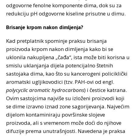
odgovorne fenolne komponente dima, dok su za
redukciju pH odgovorne kiseline prisutne u dimu.
Brisanje krpom nakon dimljenja?
Kad pretplatnik spominje praksu brisanja
proizvoda krpom nakon dimljenja kako bi se
uklonila nakupljena „čađa“, ista može biti korisna u
smislu uklanjanja dijela potencijalno štetnih
sastojaka dima, kao što su kancerogeni policiklički
aromatski ugljikovodici (tzv. PAH-ovi od engl.
polycyclic aromatic hydrocarbons
) i čestice katrana.
Ovim sastojcima najviše su izloženi proizvodi koji
se dime izravno iznad zone sagorijevanja. Najvećim
dijelom kontaminiraju površinske slojeve
proizvoda, ali s vremenom može doći do njihove
difuzije prema unutrašnjosti. Navedena je praksa