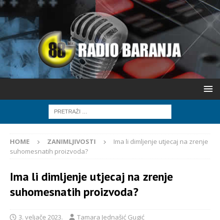
HOME
ZANIMLJIVOSTI
Ima li dimljenje utjecaj na zrenje
suhomesnatih proizvoda?
Ima li dimljenje utjecaj na zrenje
suhomesnatih proizvoda?
3. veljače 2023.
Tamara Jednašić Gugić