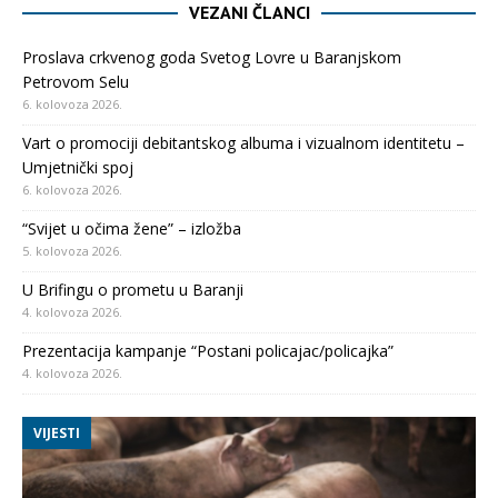
VEZANI ČLANCI
Proslava crkvenog goda Svetog Lovre u Baranjskom
Petrovom Selu
6. kolovoza 2026.
Vart o promociji debitantskog albuma i vizualnom identitetu –
Umjetnički spoj
6. kolovoza 2026.
“Svijet u očima žene” – izložba
5. kolovoza 2026.
U Brifingu o prometu u Baranji
4. kolovoza 2026.
Prezentacija kampanje “Postani policajac/policajka”
4. kolovoza 2026.
VIJESTI