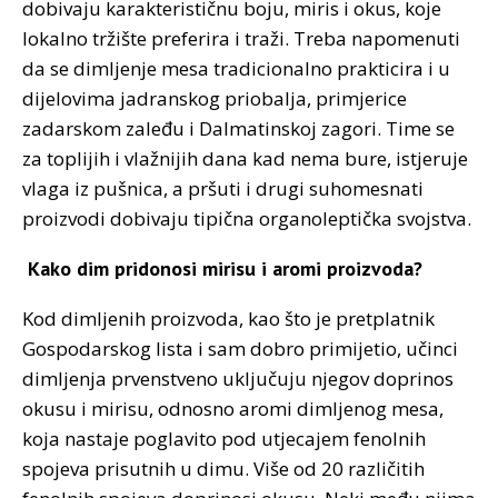
dobivaju karakterističnu boju, miris i okus, koje
lokalno tržište preferira i traži. Treba napomenuti
da se dimljenje mesa tradicionalno prakticira i u
dijelovima jadranskog priobalja, primjerice
zadarskom zaleđu i Dalmatinskoj zagori. Time se
za toplijih i vlažnijih dana kad nema bure, istjeruje
vlaga iz pušnica, a pršuti i drugi suhomesnati
proizvodi dobivaju tipična organoleptička svojstva.
Kako dim pridonosi mirisu i aromi proizvoda?
Kod dimljenih proizvoda, kao što je pretplatnik
Gospodarskog lista i sam dobro primijetio, učinci
dimljenja prvenstveno uključuju njegov doprinos
okusu i mirisu, odnosno aromi dimljenog mesa,
koja nastaje poglavito pod utjecajem fenolnih
spojeva prisutnih u dimu. Više od 20 različitih