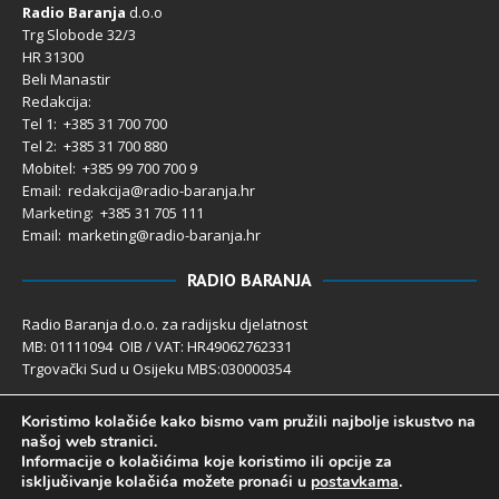
Radio Baranja
d.o.o
Trg Slobode 32/3
HR 31300
Beli Manastir
Redakcija:
Tel 1: +385 31 700 700
Tel 2: +385 31 700 880
Mobitel: +385 99 700 700 9
Email: redakcija@radio-baranja.hr
Marketing
: +385 31 705 111
Email: marketing@radio-baranja.hr
RADIO BARANJA
Radio Baranja d.o.o. za radijsku djelatnost
MB: 01111094 OIB / VAT: HR49062762331
Trgovački Sud u Osijeku MBS:030000354
Temeljni kapital 2.600,00 € uplaćen u cijelosti
Koristimo kolačiće kako bismo vam pružili najbolje iskustvo na
Poslovni račun PBZ: 2340009-1100121402
našoj web stranici.
IBAN: HR4123400091100121402
Informacije o kolačićima koje koristimo ili opcije za
Uprava društva: Ivanka Rusan
isključivanje kolačića možete pronaći u
postavkama
.