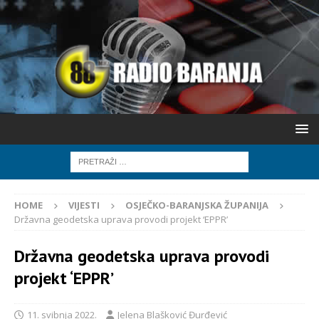
HOME
VIJESTI
OSJEČKO-BARANJSKA ŽUPANIJA
Državna geodetska uprava provodi projekt ‘EPPR’
Državna geodetska uprava provodi
projekt ‘EPPR’
11. svibnja 2022.
Jelena Blašković Đurđević