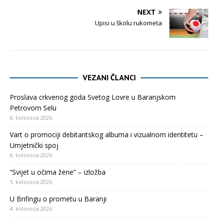
NEXT
Upisi u školu rukometa
VEZANI ČLANCI
Proslava crkvenog goda Svetog Lovre u Baranjskom
Petrovom Selu
6. kolovoza 2026.
Vart o promociji debitantskog albuma i vizualnom identitetu –
Umjetnički spoj
6. kolovoza 2026.
“Svijet u očima žene” – izložba
5. kolovoza 2026.
U Brifingu o prometu u Baranji
4. kolovoza 2026.